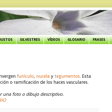
BUSTOS
SILVESTRES
VÍDEOS
GLOSARIO
FRASES
onvergen
funículo
,
nucela
y
tegumentos
. Esta
ción o ramificación de los haces vasculares.
 una foto o dibujo descriptivo.
RIO