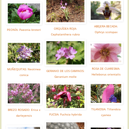
ABEJERA BECADA:
ORQUÍDEA ROJA:
PEONÍA: Paeonia broteri
Ophrys scolopax
Cephalanthera rubra
ROSA DE CUARESMA:
MUÑEQUITAS: Neotinea
GERANIO DE LOS CAMINOS:
Helleborus orientalis
conica
Geranium molle
TILANDSIA: Tillandsia
BREZO ROSADO: Erica x
FUCSIA: Fuchsia hybrida
cyanea
darleyensis