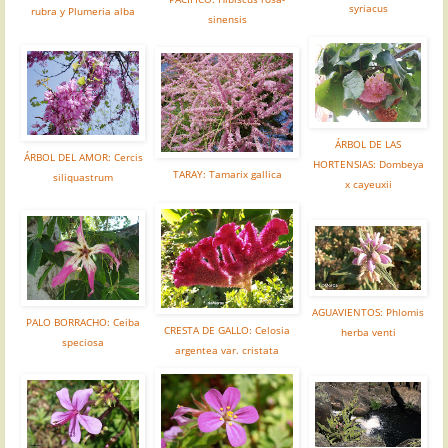
syriacus
rubra y Plumeria alba
sinensis
ÁRBOL DE LAS
ÁRBOL DEL AMOR: Cercis
HORTENSIAS: Dombeya
TARAY: Tamarix gallica
siliquastrum
x cayeuxii
AGUAVIENTOS: Phlomis
PALO BORRACHO: Ceiba
CRESTA DE GALLO: Celosia
herba venti
speciosa
argentea var. cristata