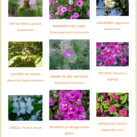
LAGUNARIA: Lagunaria
ORTIGA ROJA: Lamium
MARGARITA DEL CABO:
patersonia
purpureum
Osteospermum fruticosum
PETUNIA: Petunia x
CASTAÑO DE INDIAS:
HIERBA DE SAN ANTONIO:
hybrida
Aesculus hippocastanum
Epilobium hirsutum
ESPINAS DE CRISTO:
BUGANVILLA: Bougainvillea
CEREZO: Prunus avium
Euphorbia milii
glabra