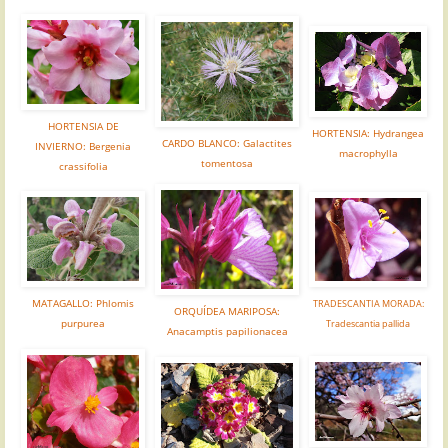
HORTENSIA DE
HORTENSIA: Hydrangea
CARDO BLANCO: Galactites
INVIERNO: Bergenia
macrophylla
tomentosa
crassifolia
MATAGALLO: Phlomis
TRADESCANTIA MORADA:
ORQUÍDEA MARIPOSA:
purpurea
Tradescantia pallida
Anacamptis papilionacea