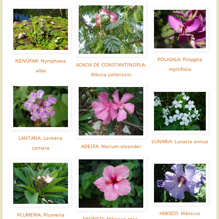
POLIGALA: Polygala
NENÚFAR: Nymphaea
ACACIA DE CONSTANTINOPLA:
myrtifolia
alba
Albizia julibrissin
LANTANA: Lantana
LUNARIA: Lunaria annua
ADELFA: Nerium oleander
camara
HIBISCO: Hibiscus
PLUMERIA: Plumeria
PACÍFICO: Hibiscus rosa-