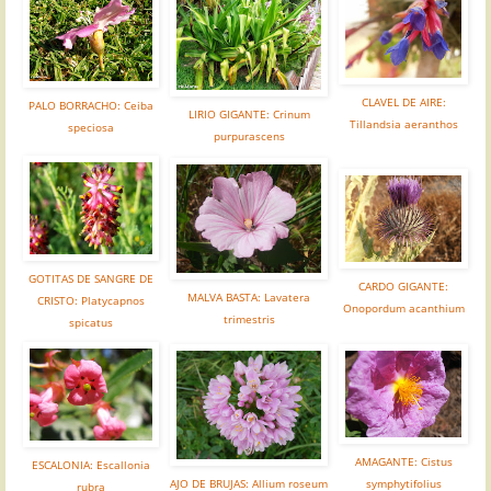
CLAVEL DE AIRE:
PALO BORRACHO: Ceiba
LIRIO GIGANTE: Crinum
Tillandsia aeranthos
speciosa
purpurascens
GOTITAS DE SANGRE DE
CARDO GIGANTE:
MALVA BASTA: Lavatera
CRISTO: Platycapnos
Onopordum acanthium
trimestris
spicatus
AMAGANTE: Cistus
ESCALONIA: Escallonia
AJO DE BRUJAS: Allium roseum
symphytifolius
rubra