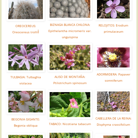
BIZNAGA BLANCA CHILONA:
RELOJITOS: Erodium
OREOCEREUS:
i
Epithelantha micromeris var.
primulaceum
Oreocereus trolli
unguispina
ADORMIDERA: Papaver
ALISO DE MONTAÑA:
TULBAGIA: Tulbaghia
somniferum
Ptilotrichum spinosum
violacea
CABELLERA DE LA REINA:
BEGONIA GIGANTE:
TABACO: Nicotiana tabacum
Disphyma crassifolium
Begonia obliqua