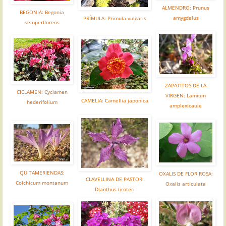
ALMENDRO: Prunus
BEGONIA: Begonia
amygdalus
PRÍMULA: Primula vulgaris
semperflorens
ZAPATITOS DE LA
CICLAMEN: Cyclamen
VIRGEN: Lamium
CAMELIA: Camellia japonica
hederifolium
amplexicaule
QUITAMERIENDAS:
OXALIS DE FLOR ROSA:
CLAVELLINA DE PASTOR:
Colchicum montanum
Oxalis articulata
Dianthus broteri