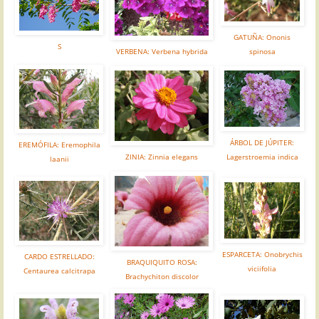
GATUÑA: Ononis
S
VERBENA: Verbena hybrida
spinosa
ÁRBOL DE JÚPITER:
EREMÓFILA: Eremophila
ZINIA: Zinnia elegans
Lagerstroemia indica
laanii
ESPARCETA: Onobrychis
CARDO ESTRELLADO:
BRAQUIQUITO ROSA:
viciifolia
Centaurea calcitrapa
Brachychiton discolor