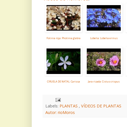
Fotinia roja: Photinia glabra
Lobelia: Lobelia erinus
CIRUELA DE NATAL: Carissa
Jara rizada: Cistus crispus
Labels:
PLANTAS
,
VÍDEOS DE PLANTAS
Autor: rioMoros