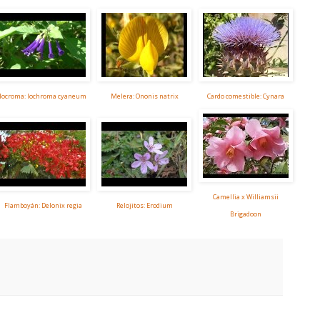
Iocroma: Iochroma cyaneum
Melera: Ononis natrix
Cardo comestible: Cynara
Camellia x Williamsii
Flamboyán: Delonix regia
Relojitos: Erodium
Brigadoon