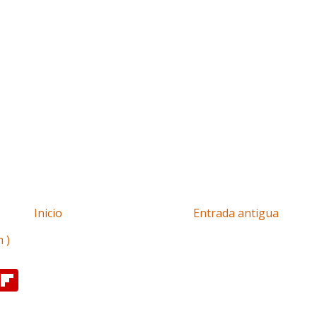
Inicio
Entrada antigua
 )
F
l
i
p