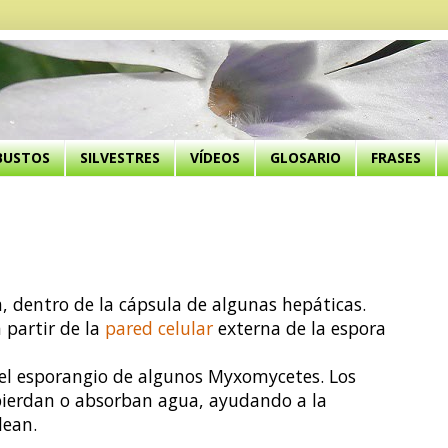
BUSTOS
SILVESTRES
VÍDEOS
GLOSARIO
FRASES
ca, dentro de la cápsula de algunas hepáticas.
 partir de la
pared celular
externa de la espora
 el esporangio de algunos Myxomycetes. Los
pierdan o absorban agua, ayudando a la
dean.