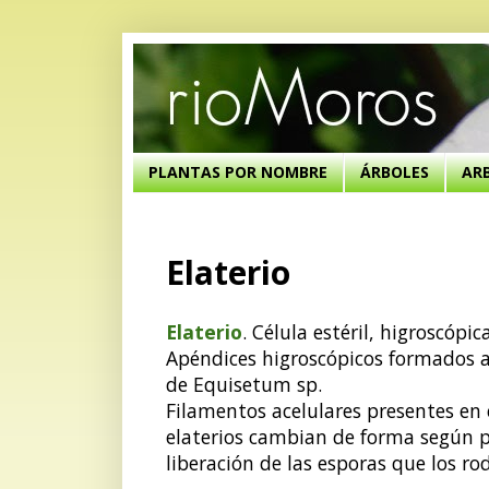
PLANTAS POR NOMBRE
ÁRBOLES
AR
Elaterio
Elaterio
. Célula estéril, higroscópi
Apéndices higroscópicos formados a
de Equisetum sp.
Filamentos acelulares presentes en
elaterios cambian de forma según 
liberación de las esporas que los ro