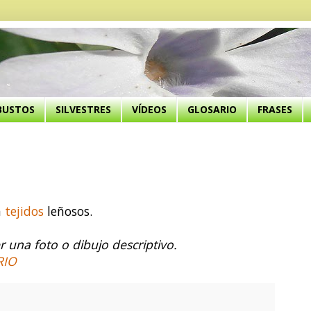
BUSTOS
SILVESTRES
VÍDEOS
GLOSARIO
FRASES
a
tejidos
leñosos.
 una foto o dibujo descriptivo.
RIO