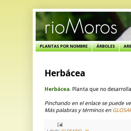
PLANTAS POR NOMBRE
ÁRBOLES
AR
Herbácea
Herbácea
. Planta que no desarroll
Pinchando en el enlace se puede ver
Más palabras y términos en
GLOSA
Labels:
GLOSARIO
,
H