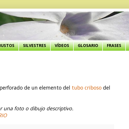
BUSTOS
SILVESTRES
VÍDEOS
GLOSARIO
FRASES
 perforado de un elemento del
tubo criboso
del
 una foto o dibujo descriptivo.
RIO