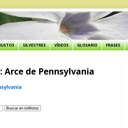
BUSTOS
SILVESTRES
VÍDEOS
GLOSARIO
FRASES
: Arce de Pennsylvania
nsylvania