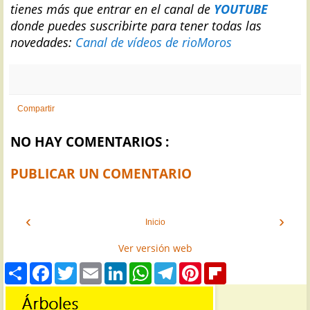
tienes más que entrar en el canal de
YOUTUBE
donde puedes suscribirte para tener todas las
novedades:
Canal de vídeos de rioMoros
Compartir
NO HAY COMENTARIOS :
PUBLICAR UN COMENTARIO
‹
›
Inicio
Ver versión web
S
F
T
E
L
W
T
P
F
h
a
w
m
i
h
e
i
l
a
c
i
a
n
a
l
n
i
r
e
t
i
k
t
e
t
p