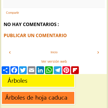
Compartir
NO HAY COMENTARIOS :
PUBLICAR UN COMENTARIO
‹
›
Inicio
Ver versión web
S
F
T
E
L
W
T
P
F
h
a
w
m
i
h
e
i
l
a
c
i
a
n
a
l
n
i
r
e
t
i
k
t
e
t
p
e
b
t
l
e
s
g
e
b
o
e
d
A
r
r
o
o
r
I
p
a
e
a
k
n
p
m
s
r
t
d