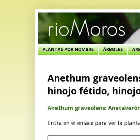
PLANTAS POR NOMBRE
ÁRBOLES
AR
Anethum graveolens
hinojo fétido, hino
Anethum graveolens: Anetaverón, 
Entra en el enlace para ver la plant