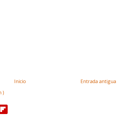
Inicio
Entrada antigua
 )
F
l
i
p
b
o