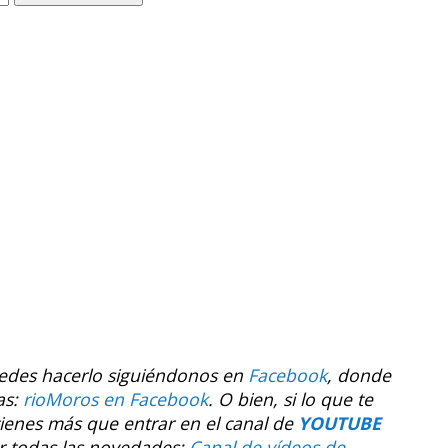
uedes hacerlo siguiéndonos en
Facebook
, donde
as:
rioMoros en Facebook
.
O bien, si lo que te
tienes más que entrar en el canal de
YOUTUBE
r todas las novedades:
Canal de vídeos de