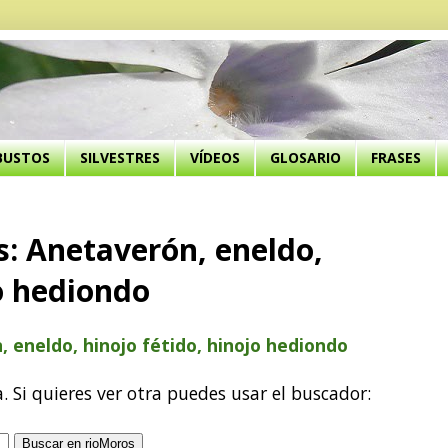
BUSTOS
SILVESTRES
VÍDEOS
GLOSARIO
FRASES
: Anetaverón, eneldo,
jo hediondo
eneldo, hinojo fétido, hinojo hediondo
a. Si quieres ver otra puedes usar el buscador: