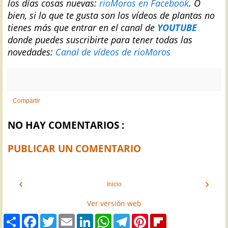
los días cosas nuevas:
rioMoros en Facebook
.
O
bien, si lo que te gusta son los vídeos de plantas no
tienes más que entrar en el canal de
YOUTUBE
donde puedes suscribirte para tener todas las
novedades:
Canal de vídeos de rioMoros
Compartir
NO HAY COMENTARIOS :
PUBLICAR UN COMENTARIO
‹
›
Inicio
Ver versión web
S
F
T
E
L
W
T
P
F
h
a
w
m
i
h
e
i
l