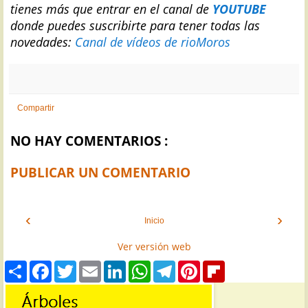
tienes más que entrar en el canal de
YOUTUBE
donde puedes suscribirte para tener todas las
novedades:
Canal de vídeos de rioMoros
Compartir
NO HAY COMENTARIOS :
PUBLICAR UN COMENTARIO
‹
›
Inicio
Ver versión web
S
F
T
E
L
W
T
P
F
h
a
w
m
i
h
e
i
l
a
c
i
a
n
a
l
n
i
r
e
t
i
k
t
e
t
p