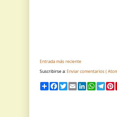
Entrada más reciente
Suscribirse a:
Enviar comentarios ( Atom
S
F
T
E
L
W
T
P
h
a
w
m
i
h
e
i
a
c
i
a
n
a
l
n
r
e
t
i
k
t
e
t
e
b
t
l
e
s
g
e
o
e
d
A
r
r
o
r
I
p
a
e
k
n
p
m
s