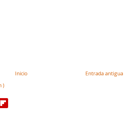
Inicio
Entrada antigua
 )
F
l
i
p
b
o
a
r