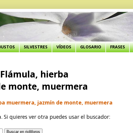
BUSTOS
SILVESTRES
VÍDEOS
GLOSARIO
FRASES
Flámula, hierba
de monte, muermera
erba muermera, jazmín de monte, muermera
a. Si quieres ver otra puedes usar el buscador: