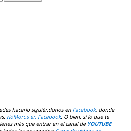
uedes hacerlo siguiéndonos en
Facebook
, donde
as:
rioMoros en Facebook
.
O bien, si lo que te
tienes más que entrar en el canal de
YOUTUBE
r todas las novedades:
Canal de vídeos de