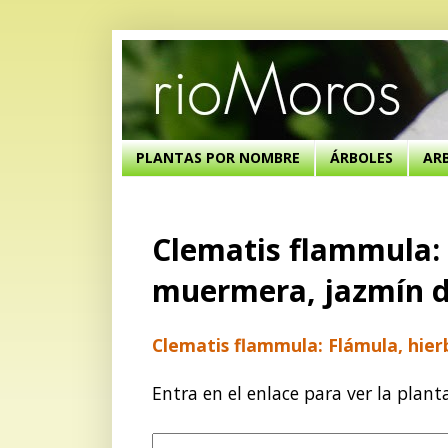
PLANTAS POR NOMBRE
ÁRBOLES
AR
Clematis flammula: 
muermera, jazmín 
Clematis flammula: Flámula, hi
Entra en el enlace para ver la plant