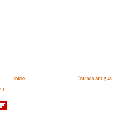
Inicio
Entrada antigua
 )
F
l
i
p
b
o