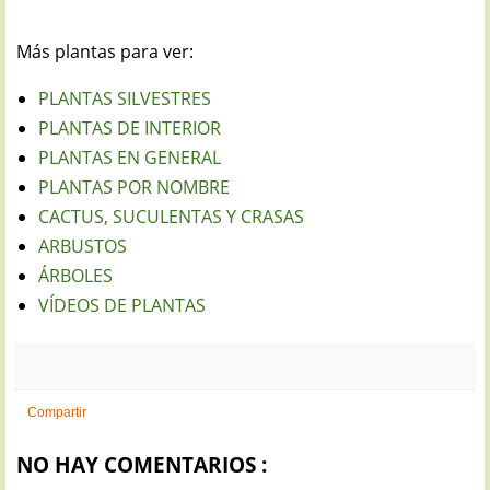
Más plantas para ver:
PLANTAS SILVESTRES
PLANTAS DE INTERIOR
PLANTAS EN GENERAL
PLANTAS POR NOMBRE
CACTUS, SUCULENTAS Y CRASAS
ARBUSTOS
ÁRBOLES
VÍDEOS DE PLANTAS
Compartir
NO HAY COMENTARIOS :