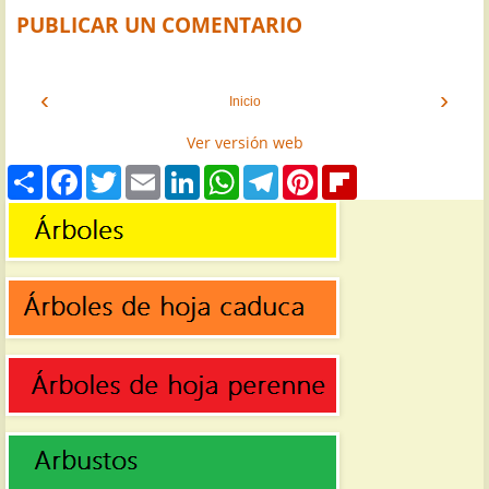
PUBLICAR UN COMENTARIO
‹
›
Inicio
Ver versión web
S
F
T
E
L
W
T
P
F
h
a
w
m
i
h
e
i
l
a
c
i
a
n
a
l
n
i
r
e
t
i
k
t
e
t
p
e
b
t
l
e
s
g
e
b
o
e
d
A
r
r
o
o
r
I
p
a
e
a
k
n
p
m
s
r
t
d