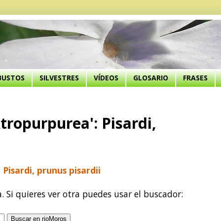
BUSTOS
SILVESTRES
VÍDEOS
GLOSARIO
FRASES
tropurpurea': Pisardi,
Pisardi, prunus pisardii
a. Si quieres ver otra puedes usar el buscador: