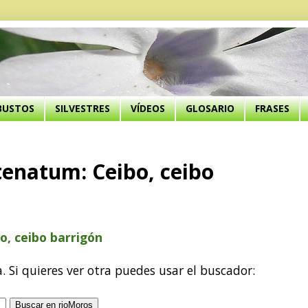
BUSTOS
SILVESTRES
VÍDEOS
GLOSARIO
FRASES
natum: Ceibo, ceibo
, ceibo barrigón
a. Si quieres ver otra puedes usar el buscador: