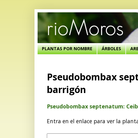
PLANTAS POR NOMBRE
ÁRBOLES
AR
Pseudobombax septe
barrigón
Pseudobombax septenatum: Ceibo
Entra en el enlace para ver la plant