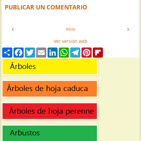
PUBLICAR UN COMENTARIO
‹
›
Inicio
Ver versión web
S
F
T
E
L
W
T
P
F
h
a
w
m
i
h
e
i
l
a
c
i
a
n
a
l
n
i
r
e
t
i
k
t
e
t
p
e
b
t
l
e
s
g
e
b
o
e
d
A
r
r
o
o
r
I
p
a
e
a
k
n
p
m
s
r
t
d