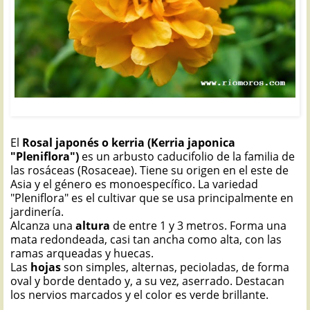
Rosal japonés: Kerria japonica "Pleniflora"
El
Rosal japonés o kerria (Kerria japonica
"Pleniflora")
es un arbusto caducifolio de la familia de
las rosáceas (Rosaceae). Tiene su origen en el este de
Asia y el género es monoespecífico. La variedad
"Pleniflora" es el cultivar que se usa principalmente en
jardinería.
Alcanza una
altura
de entre 1 y 3 metros. Forma una
mata redondeada, casi tan ancha como alta, con las
ramas arqueadas y huecas.
Las
hojas
son simples, alternas, pecioladas, de forma
oval y borde dentado y, a su vez, aserrado. Destacan
los nervios marcados y el color es verde brillante.