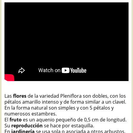
Las
flores
de la variedad Pleniflora son dobles, con los
pétalos amarillo intenso y de forma similar a un clavel.
En la forma natural son simples y con 5 pétalos y
numerosos estambres.
El
fruto
es un aquenio pequeño de 0,5 cm de longitud.
Su
reproducción
se hace por estaquilla.
En
jardinería
se usa sola o asociada a otros arbustos.