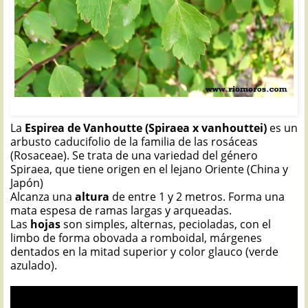
ESPIREA DE VANHOUTTE: Spiraea x vanhouttei
La
Espirea de Vanhoutte (Spiraea x vanhouttei)
es un
arbusto caducifolio de la familia de las rosáceas
(Rosaceae). Se trata de una variedad del género
Spiraea, que tiene origen en el lejano Oriente (China y
Japón)
Alcanza una
altura
de entre 1 y 2 metros. Forma una
mata espesa de ramas largas y arqueadas.
Las
hojas
son simples, alternas, pecioladas, con el
limbo de forma obovada a romboidal, márgenes
dentados en la mitad superior y color glauco (verde
azulado).