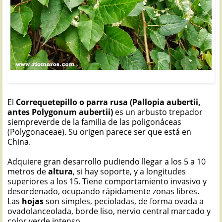
CORREQUETEPILLO: Fallopia aubertii
El
Correquetepillo o parra rusa (Pallopia aubertii,
antes Polygonum aubertii)
es un arbusto trepador
siempreverde de la familia de las poligonáceas
(Polygonaceae). Su origen parece ser que está en
China.
Adquiere gran desarrollo pudiendo llegar a los 5 a 10
metros de
altura
, si hay soporte, y a longitudes
superiores a los 15. Tiene comportamiento invasivo y
desordenado, ocupando rápidamente zonas libres.
Las
hojas
son simples, pecioladas, de forma ovada a
ovadolanceolada, borde liso, nervio central marcado y
color verde intenso.