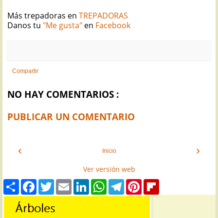
Más trepadoras en
TREPADORAS
Danos tu
"Me gusta"
en
Facebook
Compartir
NO HAY COMENTARIOS :
PUBLICAR UN COMENTARIO
‹
›
Inicio
Ver versión web
S
F
T
E
L
W
T
P
F
h
a
w
m
i
h
e
i
l
a
c
i
a
n
a
l
n
i
r
e
t
i
k
t
e
t
p
e
b
t
l
e
s
g
e
b