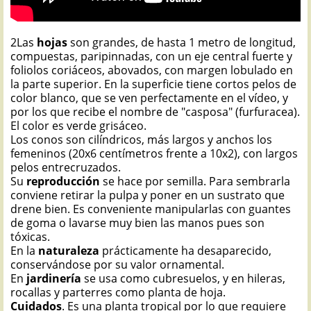
2Las
hojas
son grandes, de hasta 1 metro de longitud,
compuestas, paripinnadas, con un eje central fuerte y
foliolos coriáceos, abovados, con margen lobulado en
la parte superior. En la superficie tiene cortos pelos de
color blanco, que se ven perfectamente en el vídeo, y
por los que recibe el nombre de "casposa" (furfuracea).
El color es verde grisáceo.
Los conos son cilíndricos, más largos y anchos los
femeninos (20x6 centímetros frente a 10x2), con largos
pelos entrecruzados.
Su
reproducción
se hace por semilla. Para sembrarla
conviene retirar la pulpa y poner en un sustrato que
drene bien. Es conveniente manipularlas con guantes
de goma o lavarse muy bien las manos pues son
tóxicas.
En la
naturaleza
prácticamente ha desaparecido,
conservándose por su valor ornamental.
En
jardinería
se usa como cubresuelos, y en hileras,
rocallas y parterres como planta de hoja.
Cuidados
. Es una planta tropical por lo que requiere