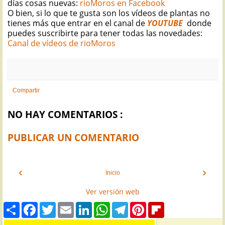
días cosas nuevas:
rioMoros en Facebook
O bien, si lo que te gusta son los vídeos de plantas no
tienes más que entrar en el canal de
YOUTUBE
donde
puedes suscribirte para tener todas las novedades:
Canal de vídeos de rioMoros
Compartir
NO HAY COMENTARIOS :
PUBLICAR UN COMENTARIO
‹
›
Inicio
Ver versión web
S
F
T
E
L
W
T
P
F
h
a
w
m
i
h
e
i
l
a
c
i
a
n
a
l
n
i