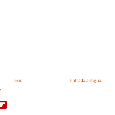
Inicio
Entrada antigua
 )
F
l
i
p