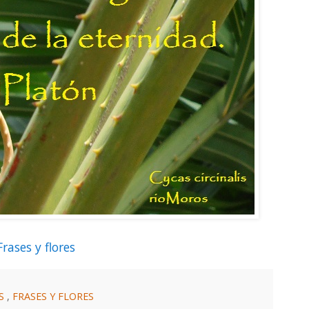
Frases y flores
AS
,
FRASES Y FLORES