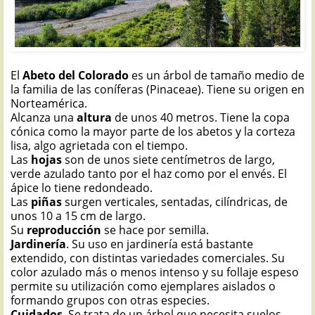
El
Abeto del Colorado
es un árbol de tamaño medio de
la familia de las coníferas (Pinaceae). Tiene su origen en
Norteamérica.
Alcanza una
altura
de unos 40 metros. Tiene la copa
cónica como la mayor parte de los abetos y la corteza
lisa, algo agrietada con el tiempo.
Las
hojas
son de unos siete centímetros de largo,
verde azulado tanto por el haz como por el envés. El
ápice lo tiene redondeado.
Las
piñas
surgen verticales, sentadas, cilíndricas, de
unos 10 a 15 cm de largo.
Su
reproducción
se hace por semilla.
Jardinería
. Su uso en jardinería está bastante
extendido, con distintas variedades comerciales. Su
color azulado más o menos intenso y su follaje espeso
permite su utilización como ejemplares aislados o
formando grupos con otras especies.
Cuidados
. Se trata de un árbol que necesita suelos