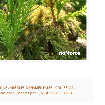
ENNE
,
ÁRBOLES ORNAMENTALES
,
CONÍFERAS
,
ntas por C
,
Plantas por S
,
VÍDEOS DE PLANTAS