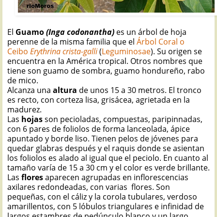
El
Guamo
(Inga codonantha)
es un árbol de hoja
perenne de la misma familia que el
Árbol Coral o
Ceibo
Erythrina crista-galli
(
Leguminosae
). Su origen se
encuentra en la América tropical. Otros nombres que
tiene son guamo de sombra, guamo hondureño, rabo
de mico.
Alcanza una
altura
de unos 15 a 30 metros. El tronco
es recto, con corteza lisa, grisácea, agrietada en la
madurez.
Las
hojas
son pecioladas, compuestas, paripinnadas,
con 6 pares de foliolos de forma lanceolada, ápice
apuntado y borde liso. Tienen pelos de jóvenes para
quedar glabras después y el raquis donde se asientan
los foliolos es alado al igual que el peciolo. En cuanto al
tamaño varía de 15 a 30 cm y el color es verde brillante.
Las
flores
aparecen agrupadas en inflorescencias
axilares redondeadas, con varias flores. Son
pequeñas, con el cáliz y la corola tubulares, verdoso
amarillentos, con 5 lóbulos triangulares e infinidad de
largos estambres de pedúnculo blanco y un largo