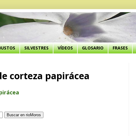
BUSTOS
SILVESTRES
VÍDEOS
GLOSARIO
FRASES
de corteza papirácea
pirácea