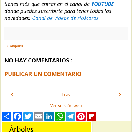
tienes más que entrar en el canal de
YOUTUBE
donde puedes suscribirte para tener todas las
novedades:
Canal de vídeos de rioMoros
Compartir
NO HAY COMENTARIOS :
PUBLICAR UN COMENTARIO
‹
›
Inicio
Ver versión web
S
F
T
E
L
W
T
P
F
h
a
w
m
i
h
e
i
l
a
c
i
a
n
a
l
n
i
r
e
t
i
k
t
e
t
p