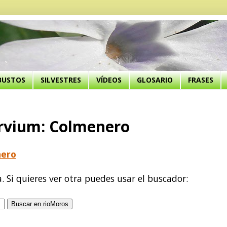
BUSTOS
SILVESTRES
VÍDEOS
GLOSARIO
FRASES
rvium: Colmenero
nero
a. Si quieres ver otra puedes usar el buscador: