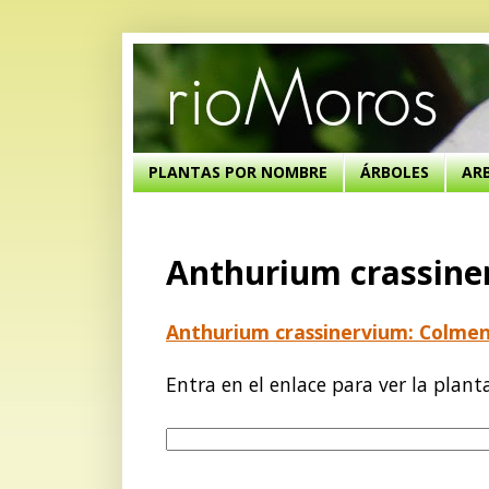
PLANTAS POR NOMBRE
ÁRBOLES
AR
Anthurium crassine
Anthurium crassinervium: Colme
Entra en el enlace para ver la plant