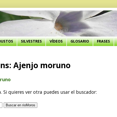
BUSTOS
SILVESTRES
VÍDEOS
GLOSARIO
FRASES
ens: Ajenjo moruno
oruno
a. Si quieres ver otra puedes usar el buscador: