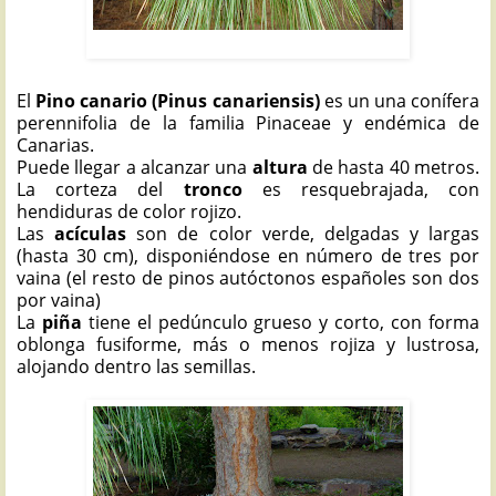
PINO CANARIO: Pinus canariensis
El
Pino canario (Pinus canariensis)
es un una conífera
perennifolia de la familia Pinaceae y endémica de
Canarias.
Puede llegar a alcanzar una
altura
de hasta 40 metros.
La corteza del
tronco
es resquebrajada, con
hendiduras de color rojizo.
Las
acículas
son de color verde, delgadas y largas
(hasta 30 cm), disponiéndose en número de tres por
vaina (el resto de pinos autóctonos españoles son dos
por vaina)
La
piña
tiene el pedúnculo grueso y corto, con forma
oblonga fusiforme, más o menos rojiza y lustrosa,
alojando dentro las semillas.