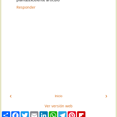
Responder
‹
›
Inicio
Ver versión web
S
F
T
E
L
W
T
P
F