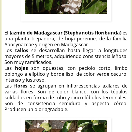
JAZMÍN DE MADAGASCAR: Stephanotis floribunda
El
Jazmín de Madagascar (Stephanotis floribunda)
es
una planta trepadora, de hoja perenne, de la familia
Apocynaceae y origen en Madagascar.
Los
tallos
se desarrollan hasta llegar a longitudes
mayores de 5 metros, adquiriendo consistencia leñosa.
Son muy ramificados.
Las
hojas
son opuestas, con peciolo corto, limbo
oblongo a elíptico y borde liso; de color verde oscuro,
intenso y lustroso.
Las
flores
se agrupan en inflorescencias axilares de
varias flores. Son de color blanco, con los tépalos
soldados en forma de tubo y cinco lóbulos terminales.
Son de consistencia semidura y aspecto céreo.
Producen un olor agradable.