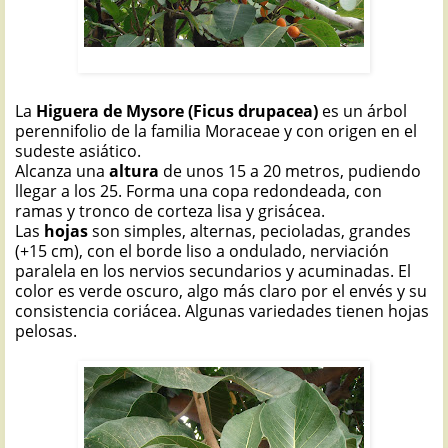
HIGUERA DE MYSORE: Ficus drupacea
La
Higuera de Mysore (Ficus drupacea)
es un árbol
perennifolio de la familia Moraceae y con origen en el
sudeste asiático.
Alcanza una
altura
de unos 15 a 20 metros, pudiendo
llegar a los 25. Forma una copa redondeada, con
ramas y tronco de corteza lisa y grisácea.
Las
hojas
son simples, alternas, pecioladas, grandes
(+15 cm), con el borde liso a ondulado, nerviación
paralela en los nervios secundarios y acuminadas. El
color es verde oscuro, algo más claro por el envés y su
consistencia coriácea. Algunas variedades tienen hojas
pelosas.