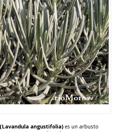
 Lavandula angustifolia
(Lavandula angustifolia)
es un arbusto