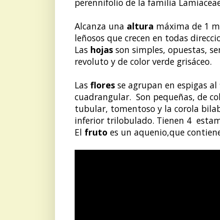
perennifolio de la familia Lamiacea
Alcanza una
altura
máxima de 1 me
leñosos que crecen en todas direcci
Las
hojas
son simples, opuestas, se
revoluto y de color verde grisáceo.
Las
flores
se agrupan en espigas al f
cuadrangular. Son pequeñas, de colo
tubular, tomentoso y la corola bilab
inferior trilobulado. Tienen 4 estam
El
fruto
es un aquenio,que contiene