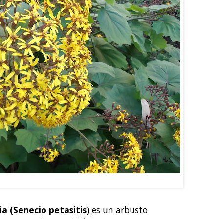
LLO: Senecio petasitis
ia (Senecio petasitis)
es un arbusto