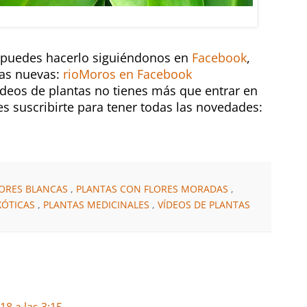
NTE: Crinum purpurascens
s puedes hacerlo siguiéndonos en
Facebook
,
sas nuevas:
rioMoros en Facebook
vídeos de plantas no tienes más que entrar en
suscribirte para tener todas las novedades:
LORES BLANCAS
,
PLANTAS CON FLORES MORADAS
,
XÓTICAS
,
PLANTAS MEDICINALES
,
VÍDEOS DE PLANTAS
8 a las 3:15