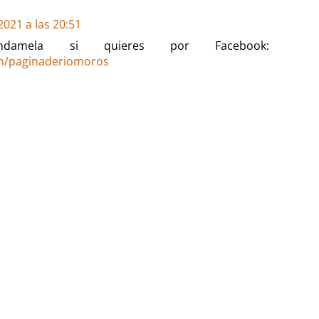
021 a las 20:51
ándamela si quieres por Facebook:
m/paginaderiomoros