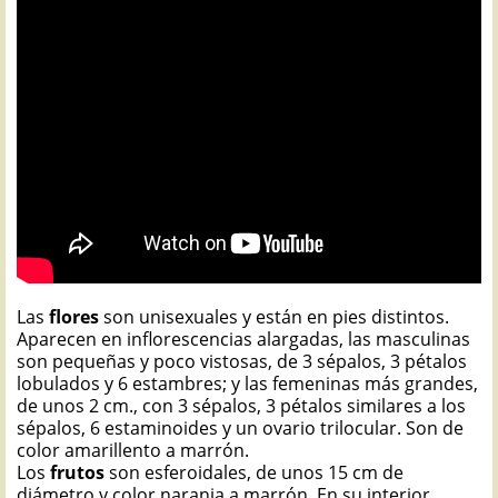
Las
flores
son unisexuales y están en pies distintos.
Aparecen en inflorescencias alargadas, las masculinas
son pequeñas y poco vistosas, de 3 sépalos, 3 pétalos
lobulados y 6 estambres; y las femeninas más grandes,
de unos 2 cm., con 3 sépalos, 3 pétalos similares a los
sépalos, 6 estaminoides y un ovario trilocular. Son de
color amarillento a marrón.
Los
frutos
son esferoidales, de unos 15 cm de
diámetro y color naranja a marrón. En su interior