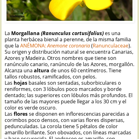
La
Morgallana
(Ranunculus cortusifolius)
es una
planta herbácea bienal a perenne, de la misma familia
que la
ANÉMONA:
Anemone coronaria
(
Ranunculaceae
).
Su origen y distribución natural se encuentra Canarias,
Azores y Madeira. Otros nombres que tiene son
ranúnculo canario, ranúnculo de las Azores, morgallón.
Alcanza una
altura
de unos 60 centímetros. Tiene
tallos robustos, ramificados, con pelos.
Las
hojas
basales son sentadas, suborbiculares o
reniformes, con 3 lóbulos poco marcados y borde
dentado; las superiores con lóbulos más profundos. El
tamaño de las mayores puede llegar a los 30 cm y el
color es verde oscuro.
Las
flores
se disponen en inflorescencias parecidas a
corimbos poco densos, con varias flores dispersas,
pedunculadas. La corola tiene 5 pétalos de color
amarillo brillante. Son obovados, con líneas marcadas
y base oscurecida. El androceo es amarillo, con