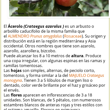
El
Ácerolo
(Crataegus azarolus )
es un arbusto o
arbolillo caducifolio de la misma familia que
el
ALMENDRO
Prunus amygdalus
(
Rosaceae
). Su origen y
distribución está en la región mediterránea y Asia
occidental. Otros nombres que tiene son azarolo,
azarollo, azarollera, bizcobo.
Puede alcanzar los 8 a 10 metros de
altura
. Produce
una copa irregular, con algunas espinas en las ramas y
ramillas tomentosas.
Las
hojas
son simples, alternas, de peciolo corto,
tomentoso, y forma similar a la del
MAJUELO
Crataegus
monogyna
. Tienen 3 a 5 lóbulos de margen liso o
dentado, color verde brillante por el haz y grisáceo por
el envés.
Las
flores
aparecen en inflorescencias de 3 a 18
unidades. Son blancas, de 5 pétalos, con numerosos
estambres blancos de anteras rojas y tres estilos con
el estigma amarillo. Florece en primavera.