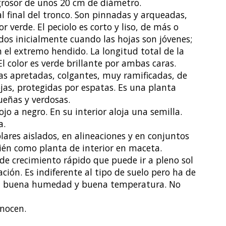
 grosor de unos 20 cm de diámetro.
 final del tronco. Son pinnadas y arqueadas,
r verde. El peciolo es corto y liso, de más o
dos inicialmente cuando las hojas son jóvenes;
n el extremo hendido. La longitud total de la
El color es verde brillante por ambas caras.
as apretadas, colgantes, muy ramificadas, de
ojas, protegidas por espatas. Es una planta
ueñas y verdosas.
ojo a negro. En su interior aloja una semilla.
a.
lares aislados, en alineaciones y en conjuntos
én como planta de interior en maceta.
de crecimiento rápido que puede ir a pleno sol
ón. Es indiferente al tipo de suelo pero ha de
on buena humedad y buena temperatura. No
onocen.