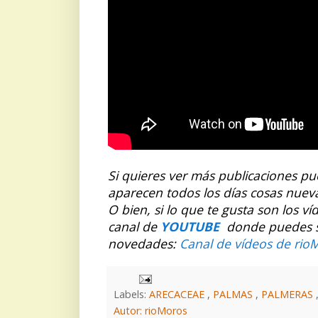
S
i quieres ver más publicaciones p
aparecen todos los días cosas nuev
O bien, si lo que te gusta son los v
canal de
YOUTUBE
donde puedes sus
novedades:
Canal de vídeos de rio
Labels:
ARECACEAE
,
PALMAS
,
PALMERAS
Autor: rioMoros