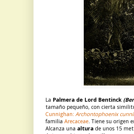
La
Palmera de Lord Bentinck
(
Ben
tamaño pequeño, con cierta similit
Cunnighan:
Archontophoenix cunn
familia
Arecaceae
. Tiene su origen 
Alcanza una
altura
de unos 15 metr