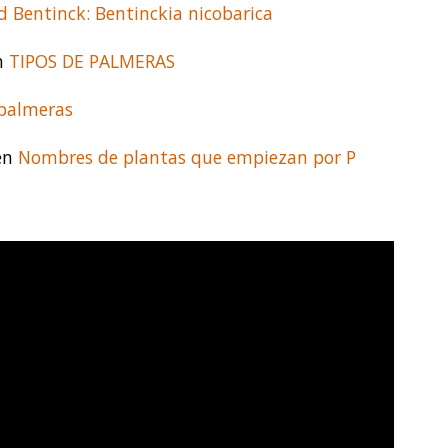
d Bentinck: Bentinckia nicobarica
en
TIPOS DE PALMERAS
 palmeras
 en
Nombres de plantas que empiezan por P