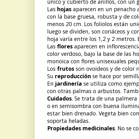
único y cubierto de anillos, con un
Las
hojas
aparecen en un penacho al
con la base gruesa, robusta y de colo
menos 20 cm. Los foliolos están uni
luego se dividen, son coriáceos y co
hoja varía entre los 1,2 y 2 metros. 
Las
flores
aparecen en inflorescenci
color verdoso, bajo la base de las h
monoica con flores unisexuales peq
Los
frutos
son ovoideos y de color r
Su
reproducción
se hace por semill
En
jardinería
se utiliza como ejemp
con otras palmas o arbustos. Tambi
Cuidados
. Se trata de una palmera 
o en semisombra con buena iluminaci
estar bien drenado. Vegeta bien c
soporta heladas.
Propiedades medicinales
. No se c