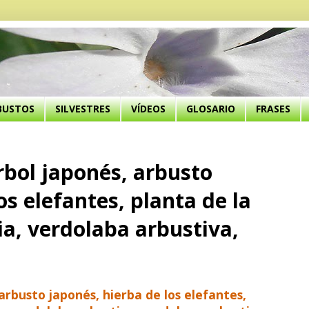
BUSTOS
SILVESTRES
VÍDEOS
GLOSARIO
FRASES
rbol japonés, arbusto
os elefantes, planta de la
a, verdolaba arbustiva,
 arbusto japonés, hierba de los elefantes,