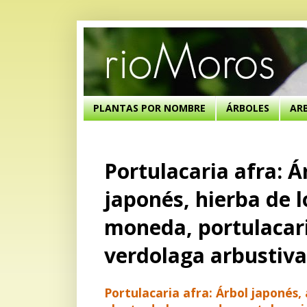
PLANTAS POR NOMBRE
ÁRBOLES
AR
Portulacaria afra: Á
japonés, hierba de l
moneda, portulacari
verdolaga arbustiva
Portulacaria afra: Árbol japonés,