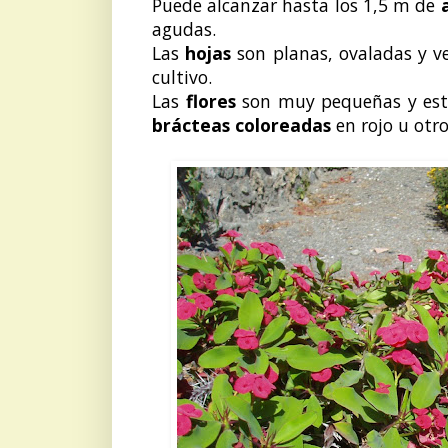
Puede alcanzar hasta los 1,5 m de
agudas.
Las
hojas
son planas, ovaladas y v
cultivo.
Las
flores
son muy pequeñas y está
brácteas coloreadas
en rojo u otro