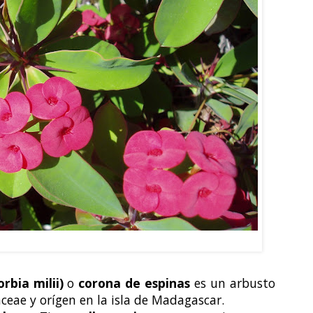
ia milii var. splendens
rbia milii)
o
corona de espinas
es un arbusto
aceae y orígen en la isla de Madagascar.