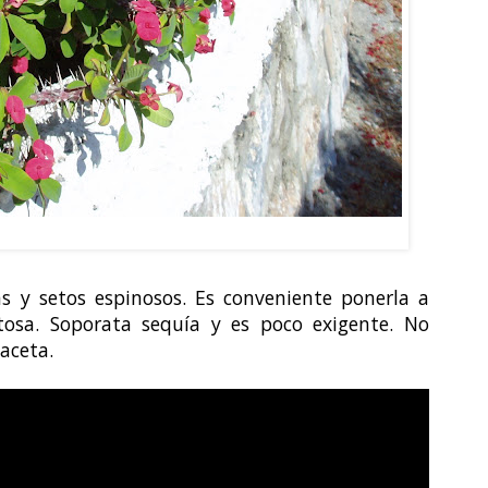
ia milii var. splendens
s y setos espinosos. Es conveniente ponerla a
stosa. Soporata sequía y es poco exigente. No
aceta.