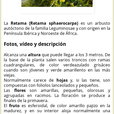
RETAMA: Retama sphaerocarpa
La
Retama (Retama sphaerocarpa)
es un arbusto
autóctono de la familia Leguminosae y con origen en la
Península Ibérica y Noroeste de África.
Fotos, vídeo y descripción
A
lcanza una
altura
que puede llegar a los 3 metros. De
la base de la planta salen varios troncos con ramas
cuadrangulares, de color verdeazulado grisáceo
cuando son jóvenes y verde amarillento en las más
viejas.
Normalmente carece de
hojas
y, si las tiene, son
compuestas con foliolos lanceolados y pequeños.
Las
flores
son amarillas, pequeñas, olorosas y
agrupadas en racimos. La floración se produce a
finales de la primavera.
El
fruto
es esferoidal, de color amarillo pajizo en la
madurez, y en su interior aloja normalmente una