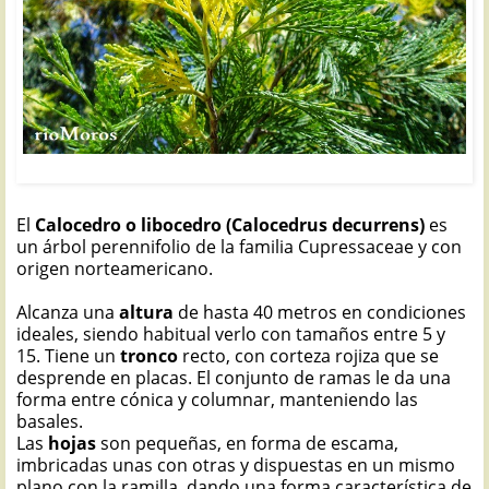
CALOCEDRO: Calocedrus decurrens
El
Calocedro o libocedro (Calocedrus decurrens)
es
un árbol perennifolio de la familia Cupressaceae y con
origen norteamericano.
Alcanza una
altura
de hasta 40 metros en condiciones
ideales, siendo habitual verlo con tamaños entre 5 y
15. Tiene un
tronco
recto, con corteza rojiza que se
desprende en placas. El conjunto de ramas le da una
forma entre cónica y columnar, manteniendo las
basales.
Las
hojas
son pequeñas, en forma de escama,
imbricadas unas con otras y dispuestas en un mismo
plano con la ramilla, dando una forma característica de