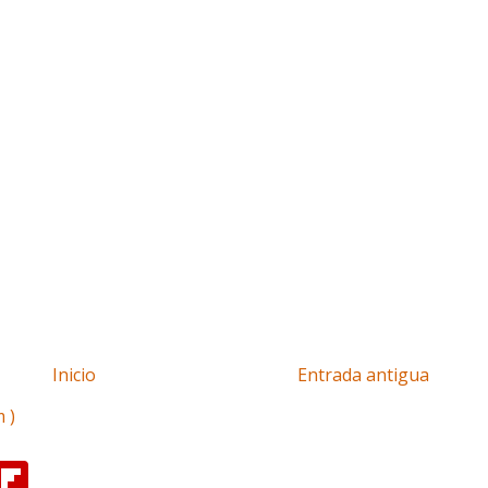
Inicio
Entrada antigua
 )
F
l