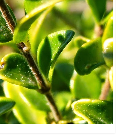
Lonicera ligustrina var. yunnanensis