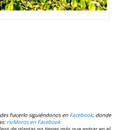
Lonicera ligustrina var. yunnanensis
edes hacerlo siguiéndonos en
Facebook
, donde
as:
rioMoros en Facebook
ídeos de plantas no tienes más que entrar en el