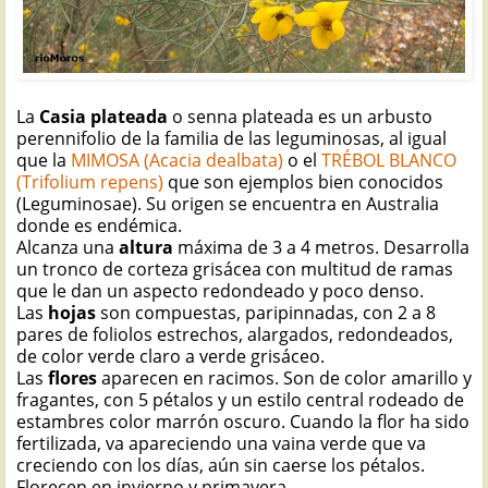
La
Casia plateada
o senna plateada es un arbusto
perennifolio de la familia de las leguminosas, al igual
que la
MIMOSA (Acacia dealbata)
o el
TRÉBOL BLANCO
(Trifolium repens)
que son ejemplos bien conocidos
(Leguminosae). Su origen se encuentra en Australia
donde es endémica.
Alcanza una
altura
máxima de 3 a 4 metros. Desarrolla
un tronco de corteza grisácea con multitud de ramas
que le dan un aspecto redondeado y poco denso.
Las
hojas
son compuestas, paripinnadas, con 2 a 8
pares de foliolos estrechos, alargados, redondeados,
de color verde claro a verde grisáceo.
Las
flores
aparecen en racimos. Son de color amarillo y
fragantes, con 5 pétalos y un estilo central rodeado de
estambres color marrón oscuro. Cuando la flor ha sido
fertilizada, va apareciendo una vaina verde que va
creciendo con los días, aún sin caerse los pétalos.
Florecen en invierno y primavera.