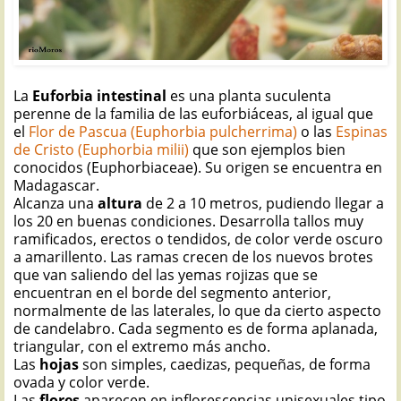
La
Euforbia intestinal
es una planta suculenta
perenne de la familia de las euforbiáceas, al igual que
el
Flor de Pascua (Euphorbia pulcherrima)
o las
Espinas
de Cristo (Euphorbia milii)
que son ejemplos bien
conocidos (Euphorbiaceae). Su origen se encuentra en
Madagascar.
Alcanza una
altura
de 2 a 10 metros, pudiendo llegar a
los 20 en buenas condiciones. Desarrolla tallos muy
ramificados, erectos o tendidos, de color verde oscuro
a amarillento. Las ramas crecen de los nuevos brotes
que van saliendo del las yemas rojizas que se
encuentran en el borde del segmento anterior,
normalmente de las laterales, lo que da cierto aspecto
de candelabro. Cada segmento es de forma aplanada,
triangular, con el extremo más ancho.
Las
hojas
son simples, caedizas, pequeñas, de forma
ovada y color verde.
Las
flores
aparecen en inflorescencias unisexuales tipo