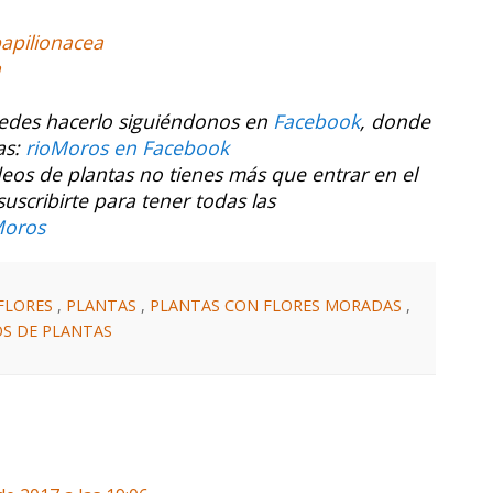
apilionacea
a
uedes hacerlo siguiéndonos en
Facebook
, donde
as:
rioMoros en Facebook
ídeos de plantas no tienes más que entrar en el
cribirte para tener todas las
Moros
FLORES
,
PLANTAS
,
PLANTAS CON FLORES MORADAS
,
OS DE PLANTAS