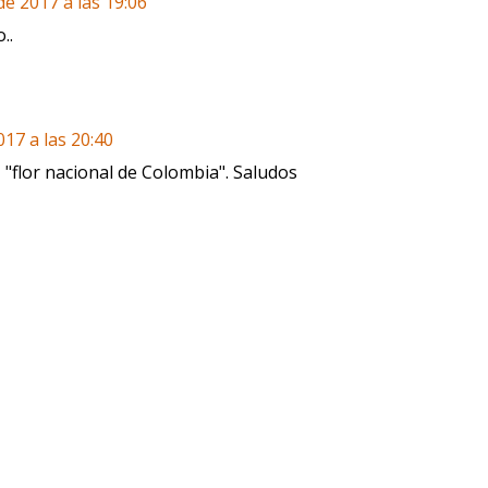
 de 2017 a las 19:06
..
017 a las 20:40
, "flor nacional de Colombia". Saludos