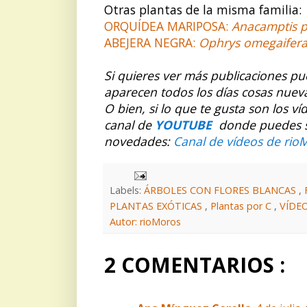
Otras plantas de la misma familia:
ORQUÍDEA MARIPOSA:
Anacamptis p
ABEJERA NEGRA:
Ophrys omegaifer
Si
quieres ver más publicaciones p
aparecen todos los días cosas nuev
O bien, si lo que te gusta son los v
canal de
YOUTUBE
donde puedes sus
novedades:
Canal de vídeos de rio
Labels:
ÁRBOLES CON FLORES BLANCAS
,
PLANTAS EXÓTICAS
,
Plantas por C
,
VÍDE
Autor: rioMoros
2 COMENTARIOS :