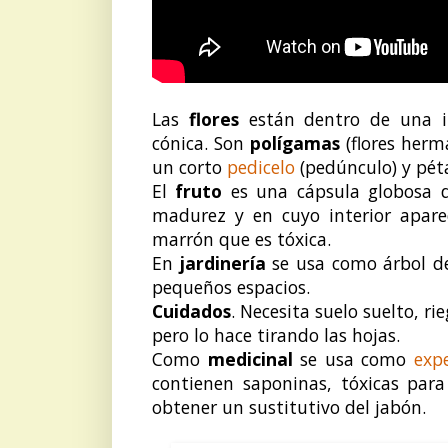
Las
flores
están dentro de una in
cónica. Son
polígamas
(flores herm
un corto
pedicelo
(pedúnculo) y péta
El
fruto
es una cápsula globosa 
madurez y en cuyo interior apare
marrón que es tóxica.
En
jardinería
se usa como árbol d
pequeños espacios.
Cuidados
. Necesita suelo suelto, r
pero lo hace tirando las hojas.
Como
medicinal
se usa como
exp
contienen saponinas, tóxicas para
obtener un sustitutivo del jabón.