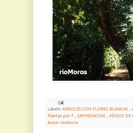
Labels:
ÁRBOLES CON FLORES BLANCAS
,
Plantas por F
,
SAPINDACEAE
,
VÍDEOS DE
Autor: rioMoros