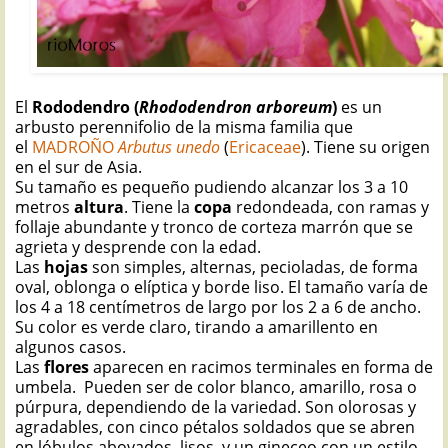
El
Rododendro (
Rhododendron arboreum
)
es un
arbusto perennifolio de la misma familia que
el
MADROÑO
Arbutus unedo
(
Ericaceae
). Tiene su origen
en el sur de Asia.
Su tamaño es pequeño pudiendo alcanzar los 3 a 10
metros
altura
. Tiene la
copa
redondeada, con ramas y
follaje abundante y tronco de corteza marrón que se
agrieta y desprende con la edad.
Las
hojas
son simples, alternas, pecioladas, de forma
oval, oblonga o elíptica y borde liso. El tamaño varía de
los 4 a 18 centímetros de largo por los 2 a 6 de ancho.
Su color es verde claro, tirando a amarillento en
algunos casos.
Las
flores
aparecen en racimos terminales en forma de
umbela. Pueden ser de color blanco, amarillo, rosa o
púrpura, dependiendo de la variedad. Son olorosas y
agradables, con cinco pétalos soldados que se abren
en lóbulos abovados, lisos, y un gineceo con un estilo