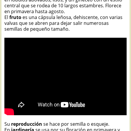
central que se rodea de 10 largos estambres. Florece
en primavera hasta agosto.
El
fruto
es una cápsula leñosa, dehiscente, con varias
valvas que se abren para dejar salir numerosas
semillas de pequeño tamaño.
Su
reproducción
se hace por semilla o esqueje.
En
jardinería
se usa por su floración en primavera y